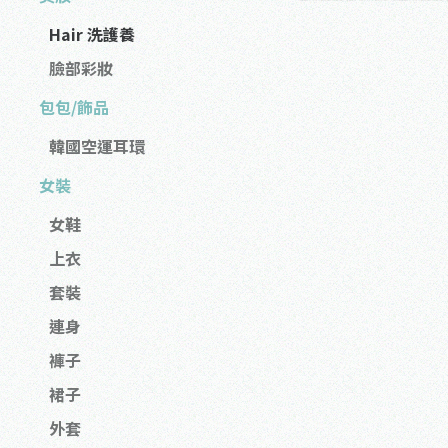
Hair 洗護養
臉部彩妝
包包/飾品
韓國空運耳環
女裝
女鞋
上衣
套裝
連身
褲子
裙子
外套