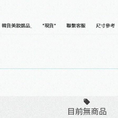
韓貨美妝選品
*現貨*
聯繫客服
尺寸參考
目前無商品