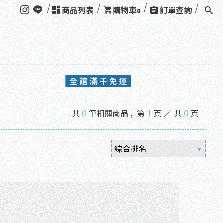
商品列表
購物車
訂單查詢
0
全 館 滿 千 免 運
共
筆相關商品 ,
第
頁 ／ 共
頁
0
1
0