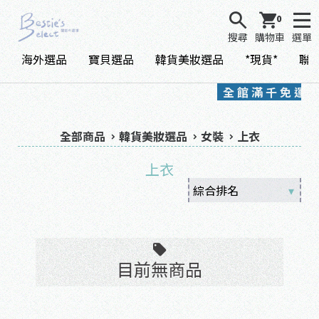
0
搜尋
購物車
選單
海外選品
寶貝選品
韓貨美妝選品
*現貨*
聯
全 館 滿 千 免 運
全部商品
韓貨美妝選品
女裝
上衣
上衣
目前無商品