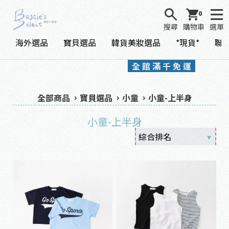
0
搜尋
購物車
選單
海外選品
寶貝選品
韓貨美妝選品
*現貨*
聯
全 館 滿 千 免 運
全部商品
寶貝選品
小童
小童-上半身
小童-上半身